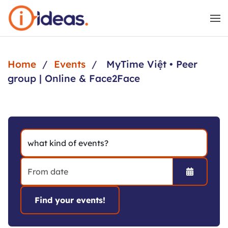
Skip to main content
Home
Events
MyTime Việt • Peer
group | Online & Face2Face
Open the