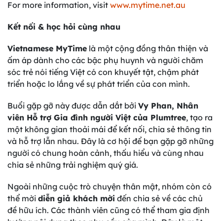
For more information, visit
www.mytime.net.au
Kết nối & học hỏi cùng nhau
Vietnamese MyTime
là một cộng đồng thân thiện và
ấm áp dành cho các bậc phụ huynh và người chăm
sóc trẻ nói tiếng Việt có con khuyết tật, chậm phát
triển hoặc lo lắng về sự phát triển của con mình.
Buổi gặp gỡ này được dẫn dắt bởi
Vy Phan, Nhân
viên Hỗ trợ Gia đình người Việt của Plumtree
, tạo ra
một không gian thoải mái để kết nối, chia sẻ thông tin
và hỗ trợ lẫn nhau. Đây là cơ hội để bạn gặp gỡ những
người có chung hoàn cảnh, thấu hiểu và cùng nhau
chia sẻ những trải nghiệm quý giá.
Ngoài những cuộc trò chuyện thân mật, nhóm còn có
thể mời
diễn giả khách mời
đến chia sẻ về các chủ
đề hữu ích. Các thành viên cũng có thể tham gia định