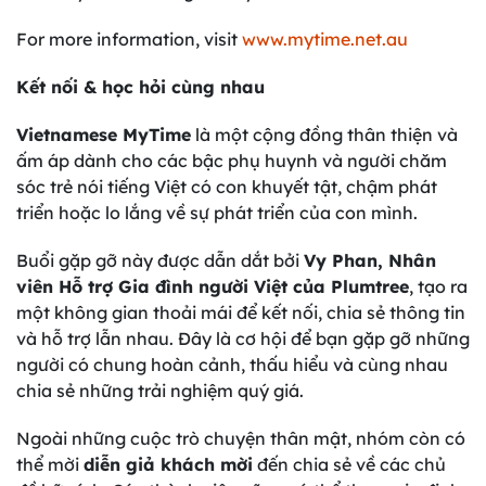
For more information, visit
www.mytime.net.au
Kết nối & học hỏi cùng nhau
Vietnamese MyTime
là một cộng đồng thân thiện và
ấm áp dành cho các bậc phụ huynh và người chăm
sóc trẻ nói tiếng Việt có con khuyết tật, chậm phát
triển hoặc lo lắng về sự phát triển của con mình.
Buổi gặp gỡ này được dẫn dắt bởi
Vy Phan, Nhân
viên Hỗ trợ Gia đình người Việt của Plumtree
, tạo ra
một không gian thoải mái để kết nối, chia sẻ thông tin
và hỗ trợ lẫn nhau. Đây là cơ hội để bạn gặp gỡ những
người có chung hoàn cảnh, thấu hiểu và cùng nhau
chia sẻ những trải nghiệm quý giá.
Ngoài những cuộc trò chuyện thân mật, nhóm còn có
thể mời
diễn giả khách mời
đến chia sẻ về các chủ