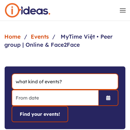
Skip to main content
Home
Events
MyTime Việt • Peer
group | Online & Face2Face
Open the